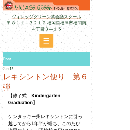
ヴィレッジグリーン英会話スクール
〒８１１－３２１２ 福岡県福津市福間南
４丁目３―１５
Post
Jun 18
レキシントン便り 第６
弾
【修了式　
Kindergarten 
Graduation
】
ケンタッキー州レキシントンに引っ
越してから1年半が経ち、このたび