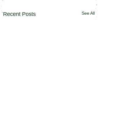
See All
Recent Posts
↑
Top
admin@v-gr.com
/
(0940) 42-
5123
/ 〒８１１－３２１２ 福
岡県福津市福間南４丁目３―１