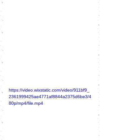
https://video.wixstatic.com/video/911bf9_
2361999425ae4771af8844a2375d6be3/4
80p/mp4/file.mp4