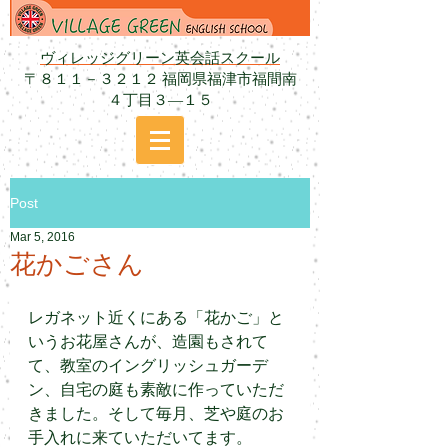
ヴィレッジグリーン英会話スクール
〒８１１－３２１２ 福岡県福津市福間南
４丁目３―１５
Post
Mar 5, 2016
花かごさん
レガネット近くにある「花かご」と
いうお花屋さんが、造園もされて
て、教室のイングリッシュガーデ
ン、自宅の庭も素敵に作っていただ
きました。そして毎月、芝や庭のお
手入れに来ていただいてます。