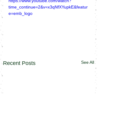
https://www.youtube.com/watch?
time_continue=2&v=x3qNfXYupkE&featur
e=emb_logo
See All
Recent Posts